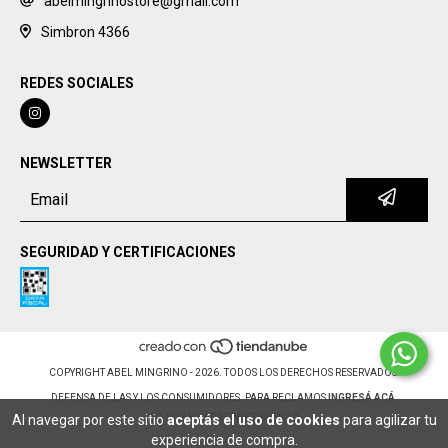
abelmingrinostore@gmail.com
Simbron 4366
REDES SOCIALES
NEWSLETTER
SEGURIDAD Y CERTIFICACIONES
COPYRIGHT ABEL MINGRINO - 2026. TODOS LOS DERECHOS RESERVADOS.
DEFENSA DE LAS Y LOS CONSUMIDORES. PARA RECLAMOS
INGRESÁ ACÁ.
Al navegar por este sitio
aceptás el uso de cookies
para agilizar tu
BOTÓN DE ARREPENTIMIENTO
experiencia de compra.